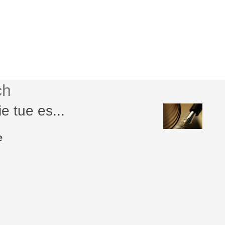
ch
e tue es...
e