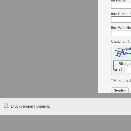
Ihr Name: *
Ihre E-Mail-
Ihre Website
Captcha:
(S
Bitte g
↺
* Pflichtfeld
Senden
Druckversion
|
Sitemap