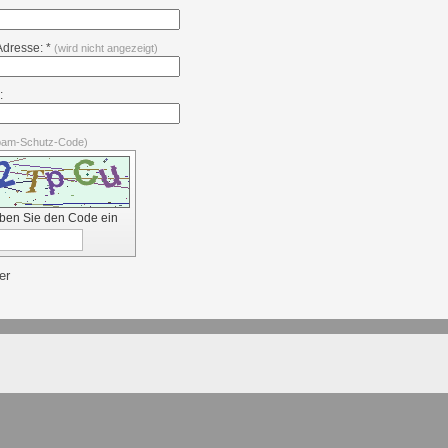
Adresse: *
(wird nicht angezeigt)
:
pam-Schutz-Code)
eben Sie den Code ein
er